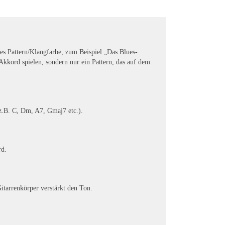
s Pattern/Klangfarbe, zum Beispiel „Das Blues-
kord spielen, sondern nur ein Pattern, das auf dem
z.B. C, Dm, A7, Gmaj7 etc.).
rd.
itarrenkörper verstärkt den Ton.