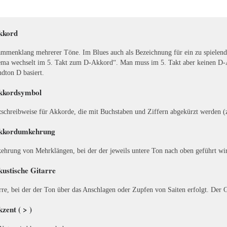
kkord
mmenklang mehrerer Töne. Im Blues auch als Bezeichnung für ein zu spielende
ma wechselt im 5. Takt zum D-Akkord“. Man muss im 5. Takt aber keinen D-Ak
dton D basiert.
kkordsymbol
schreibweise für Akkorde, die mit Buchstaben und Ziffern abgekürzt werden (
kkordumkehrung
hrung von Mehrklängen, bei der der jeweils untere Ton nach oben geführt wi
kustische Gitarre
rre, bei der der Ton über das Anschlagen oder Zupfen von Saiten erfolgt. Der G
zent ( > )