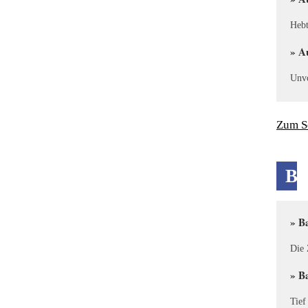
Hebt
» A
Unvo
Zum S
B
» B
Die 
» B
Tief