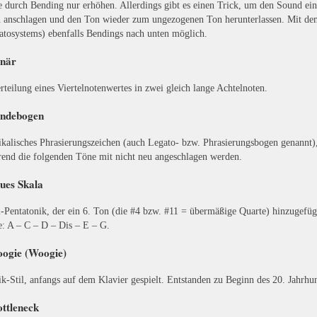
 durch Bending nur erhöhen. Allerdings gibt es einen Trick, um den Sound eine
 anschlagen und den Ton wieder zum ungezogenen Ton herunterlassen. Mit dem 
atosystems) ebenfalls Bendings nach unten möglich.
inär
rteilung eines Viertelnotenwertes in zwei gleich lange Achtelnoten.
indebogen
kalisches Phrasierungszeichen (auch Legato- bzw. Phrasierungsbogen genannt),
end die folgenden Töne mit nicht neu angeschlagen werden.
lues Skala
-Pentatonik, der ein 6. Ton (die #4 bzw. #11 = übermäßige Quarte) hinzugefüg
: A – C – D – Dis – E – G.
oogie (Woogie)
k-Stil, anfangs auf dem Klavier gespielt. Entstanden zu Beginn des 20. Jahrhun
ottleneck