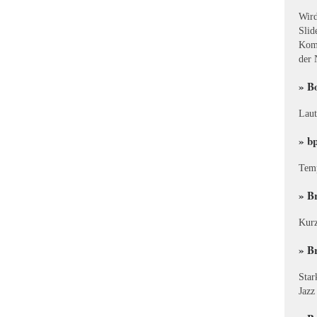
Wird
Slid
Komb
der 
» B
Laut
» b
Temp
» B
Kurz
» B
Star
Jazz