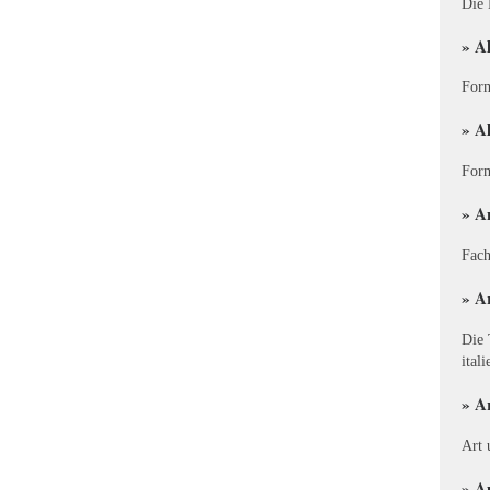
Die 
» A
Form
» A
Form
» A
Fach
» A
Die 
ital
» A
Art 
» A