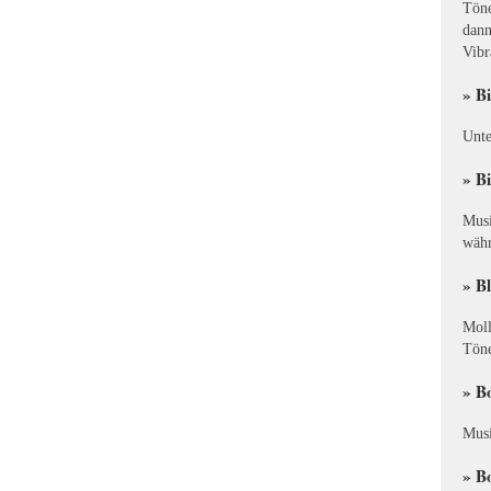
Töne
dann
Vibr
» B
Unte
» B
Musi
währ
» B
Moll
Töne
» B
Musi
» B