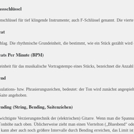
assschlüssel
nschlüssel für tief klingende Instrumente; auch F-Schlüssel genannt. Die vierte
eat
hlag. Die rhythmische Grundeinheit, die bestimmt, wie ein Stück gezählt wird
eats Per Minute (BPM)
inheit für das musikalische Vortragstempo eines Stücks, bezeichnet die Anzah
end
kulations- bzw. Phrasierungszeichen, bedeutet: der Ton wird zunächst angespiel
Saite angehoben.
ending (String, Bending, Saitenziehen)
wichtigste Verzierungstechnik der (elektrischen) Gitarre. Wenn man die Spannu
Tonhöhe nach oben. Üblicherweise zieht man einen Viertelton („Bluesbend“ od
kann aber auch noch größere Intervalle durch Bending erreichen, das Limit ist