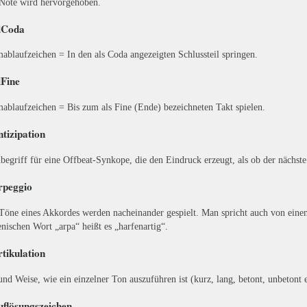
Note wird hervorgehoben.
lCoda
ablaufzeichen = In den als Coda angezeigten Schlussteil springen.
lFine
ablaufzeichen = Bis zum als Fine (Ende) bezeichneten Takt spielen.
ntizipation
begriff für eine Offbeat-Synkope, die den Eindruck erzeugt, als ob der näch
rpeggio
Töne eines Akkordes werden nacheinander gespielt. Man spricht auch von ein
ienischen Wort „arpa“ heißt es „harfenartig“.
rtikulation
und Weise, wie ein einzelner Ton auszuführen ist (kurz, lang, betont, unbetont e
uflösungszeichen