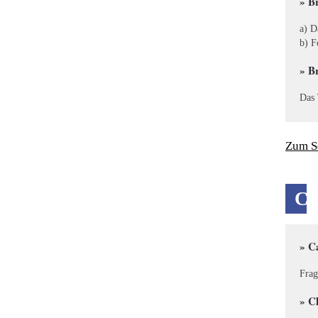
» B
a) D
b) F
» B
Das 
Zum S
C
» C
Frag
» C