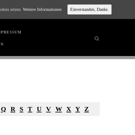
ookies setzen.
Weitere Informationen
Einverstanden, Danke.
MPRESSUM
Search
EN
Q
R
S
T
U
V
W
X
Y
Z