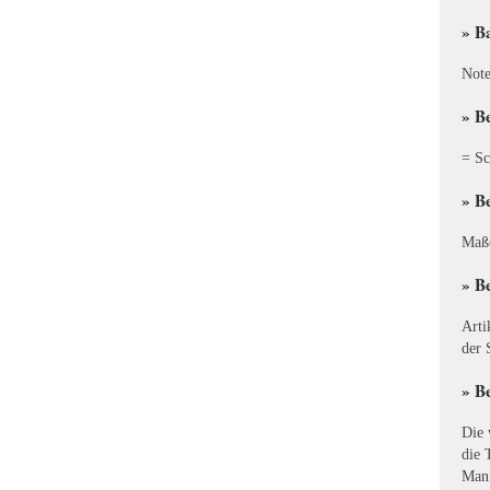
» B
Note
» B
= Sc
» B
Maße
» B
Arti
der 
» B
Die 
die 
Man 