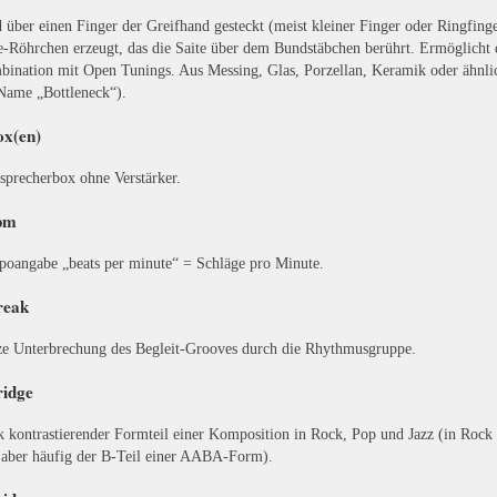
 über einen Finger der Greifhand gesteckt (meist kleiner Finger oder Ringfing
e-Röhrchen erzeugt, das die Saite über dem Bundstäbchen berührt. Ermöglicht 
ination mit Open Tunings. Aus Messing, Glas, Porzellan, Keramik oder ähnlic
Name „Bottleneck“).
ox(en)
sprecherbox ohne Verstärker.
pm
oangabe „beats per minute“ = Schläge pro Minute.
reak
e Unterbrechung des Begleit-Grooves durch die Rhythmusgruppe.
ridge
k kontrastierender Formteil einer Komposition in Rock, Pop und Jazz (in Rock
 aber häufig der B-Teil einer AABA-Form).