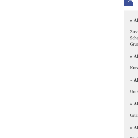
» A
Zusa
Sche
Grun
» A
Kurz
» A
Umke
» A
Gita
» Ak