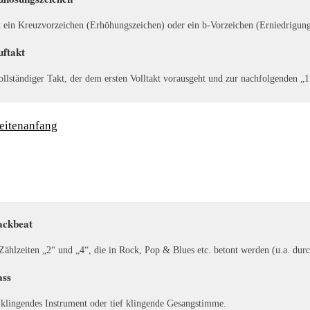
 ein Kreuzvorzeichen (Erhöhungszeichen) oder ein b-Vorzeichen (Erniedrigungs
uftakt
llständiger Takt, der dem ersten Volltakt vorausgeht und zur nachfolgenden „1
eitenanfang
ackbeat
Zählzeiten „2“ und „4“, die in Rock, Pop & Blues etc. betont werden (u.a. dur
ass
 klingendes Instrument oder tief klingende Gesangstimme.