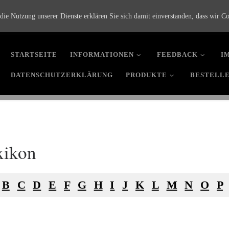
 die Nutzung unserer Dienste erklären Sie sich damit einverstanden, dass wir C
STARTSEITE
INFORMATIONEN
FEEDBACK
I
DATENSCHUTZERKLÄRUNG
PRODUKTE
BESTELL
xikon
B
C
D
E
F
G
H
I
J
K
L
M
N
O
P